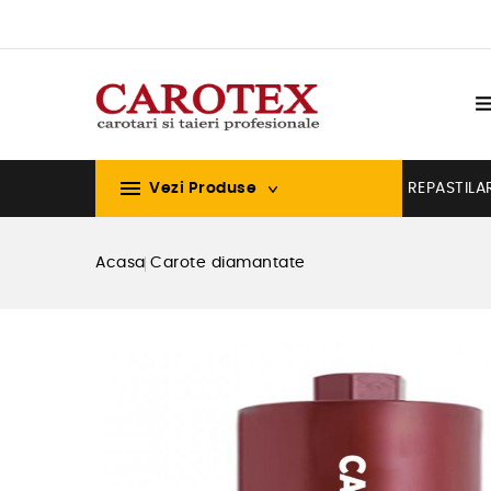

Vezi Produse
REPASTILA
Acasa
Carote diamantate