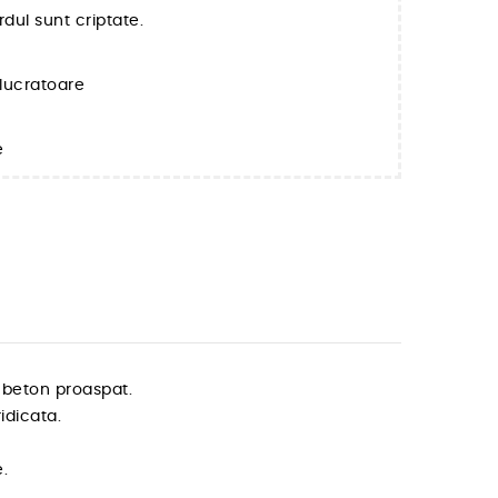
rdul sunt criptate.
e lucratoare
e
 beton proaspat.
idicata.
.