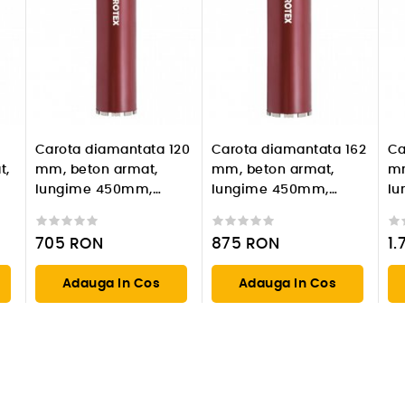
Carota diamantata 120
Carota diamantata 162
Ca
t,
mm, beton armat,
mm, beton armat,
mm
lungime 450mm,
lungime 450mm,
lu
prindere 1 1/4'' UNC
prindere 1 1/4'' UNC
pr
705
RON
875
RON
1.
Adauga In Cos
Adauga In Cos