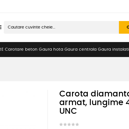

RE
Carotare beton
Gaura hota
Gaura centrala
Gaura instalati
Carota diamant
armat, lungime 4
UNC