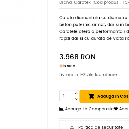
Brand:
Carotex
Cod produs
: T
Carota diamantata cu diametru 
beton puternic armat, dar si in 
Carotele ofera o performanta ri
rapizi dar si cu durata de viata ri
3.968
RON
check_circle
In stoc
Livrare in 1-3 zile lucratoare


Adauga In Cos
Adauga La Comparatie
Adau
Politica de securitate