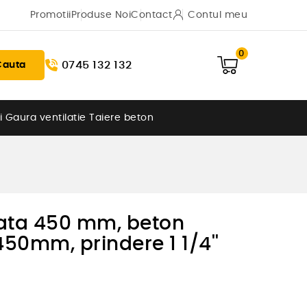
Promotii
Produse Noi
Contact
Contul meu
0
0745 132 132
Cauta
i
Gaura ventilatie
Taiere beton
ata 450 mm, beton
50mm, prindere 1 1/4''