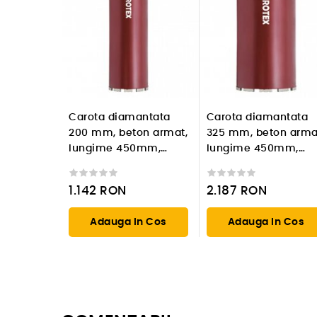
Carota diamantata
Carota diamantata
200 mm, beton armat,
325 mm, beton arma
lungime 450mm,
lungime 450mm,
prindere 1 1/4'' UNC
prindere 1 1/4'' UNC
1.142
RON
2.187
RON
Adauga In Cos
Adauga In Cos