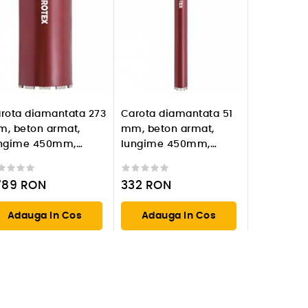
rota diamantata 273
Carota diamantata 51
, beton armat,
mm, beton armat,
ngime 450mm,
lungime 450mm,
indere 1 1/4'' UNC
prindere 1 1/4'' UNC
789
RON
332
RON
Adauga In Cos
Adauga In Cos