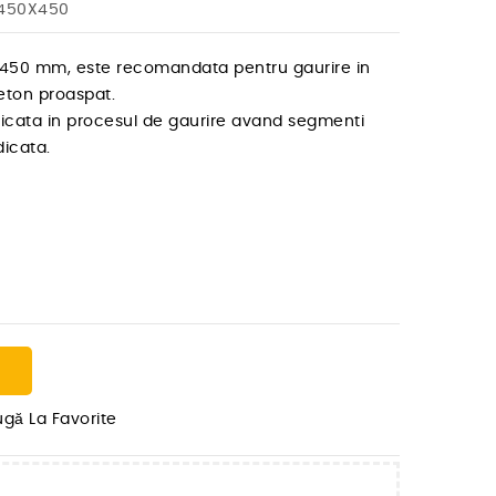
C450X450
450 mm, este recomandata pentru gaurire in
beton proaspat.
dicata in procesul de gaurire avand segmenti
dicata.
gă La Favorite