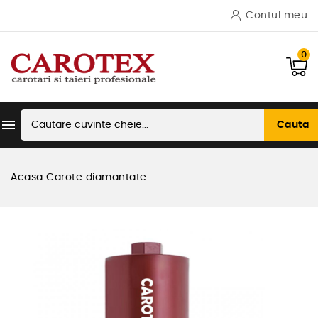
Contul meu
0

Cauta
Acasa
Carote diamantate