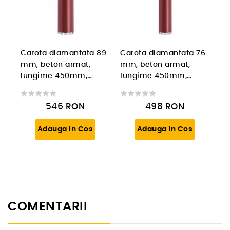
Carota diamantata 89
Carota diamantata 76
mm, beton armat,
mm, beton armat,
lungime 450mm,
lungime 450mm,
prindere 1 1/4'' UNC
prindere 1 1/4'' UNC
546
RON
498
RON
Adauga In Cos
Adauga In Cos
COMENTARII