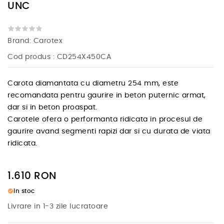
UNC
Brand:
Carotex
Cod produs
: CD254X450CA
Carota diamantata cu diametru 254 mm, este
recomandata pentru gaurire in beton puternic armat,
dar si in beton proaspat.
Carotele ofera o performanta ridicata in procesul de
gaurire avand segmenti rapizi dar si cu durata de viata
ridicata.
1.610
RON
check_circle
In stoc
Livrare in 1-3 zile lucratoare