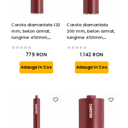
Carota diamantata 132
Carota diamantata
mm, beton armat,
200 mm, beton armat,
lungime 450mm,
lungime 450mm,
prindere 1 1/4'' UNC
prindere 1 1/4'' UNC
779
RON
1.142
RON
Adauga In Cos
Adauga In Cos