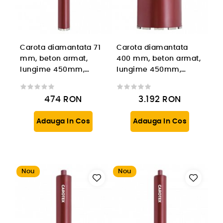
Carota diamantata 71
Carota diamantata
mm, beton armat,
400 mm, beton armat,
lungime 450mm,
lungime 450mm,
prindere 1 1/4'' UNC
prindere 1 1/4'' UNC
474
RON
3.192
RON
Adauga In Cos
Adauga In Cos
Nou
Nou