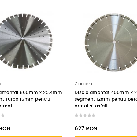
x
Carotex
iamantat 600mm x 25.4mm
Disc diamantat 400mm x 
t Turbo 16mm pentru
segment 12mm pentru bet
armat
armat si asfalt
RON
627
RON