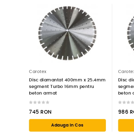
Carotex
Carote
Disc diamantat 400mm x 25.4mm
Disc d
segment Turbo 16mm pentru
segmen
beton armat
beton 
745
RON
986
R
Adauga In Cos