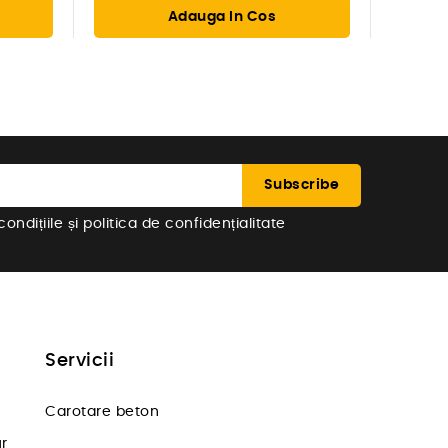
Adauga In Cos
ndițiile și politica de confidențialitate
Servicii
Carotare beton
ur