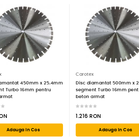
x
Carotex
iamantat 450mm x 25.4mm
Disc diamantat 500mm x 
t Turbo 16mm pentru
segment Turbo 16mm pent
armat
beton armat
ON
1.216
RON
Adauga In Cos
Adauga In Cos