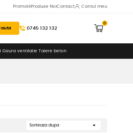
Promotii
Produse Noi
Contact
Contul meu
0
0745 132 132
Cauta
i
Gaura ventilatie
Taiere beton

Sorteaza dupa