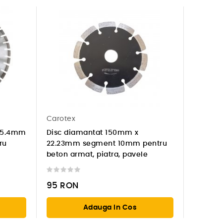
Carotex
25.4mm
Disc diamantat 150mm x
ru
22.23mm segment 10mm pentru
beton armat, piatra, pavele
95
RON
Adauga In Cos