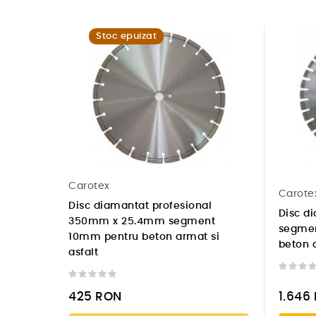
Stoc epuizat
Carotex
Carote
Disc diamantat profesional
Disc d
350mm x 25.4mm segment
segmen
10mm pentru beton armat si
beton 
asfalt
425
RON
1.646