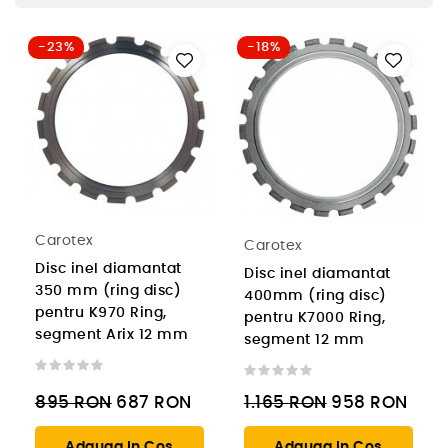
-23%
-18%
Carotex
Carotex
Disc inel diamantat
Disc inel diamantat
350 mm (ring disc)
400mm (ring disc)
pentru K970 Ring,
pentru K7000 Ring,
segment Arix 12 mm
segment 12 mm
895
RON
687
RON
1.165
RON
958
RON
Adauga In Cos
Adauga In Cos