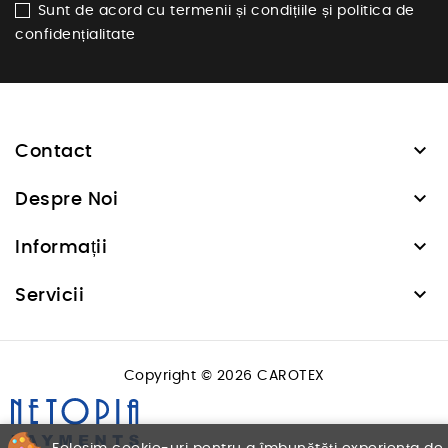
Sunt de acord cu termenii și condițiile și politica de
confidențialitate

Contact

Despre Noi

Informații

Servicii
Copyright © 2026 CAROTEX