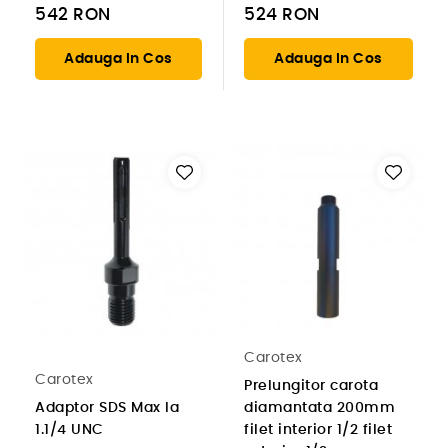
542
RON
524
RON
Adauga In Cos
Adauga In Cos
Carotex
Carotex
Prelungitor carota
Adaptor SDS Max la
diamantata 200mm
1.1/4 UNC
filet interior 1/2 filet