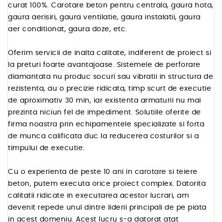
curat 100%. Carotare beton pentru centrala, gaura hota,
gaura aerisiri, gaura ventilatie, gaura instalatii, gaura
aer conditionat, gaura doze, etc.
Oferim servicii de inalta calitate, indiferent de proiect si
la preturi foarte avantajoase. Sistemele de perforare
diamantata nu produc socuri sau vibratii in structura de
rezistenta, au o precizie ridicata, timp scurt de executie
de aproximativ 30 min, iar existenta armaturii nu mai
prezinta niciun fel de impediment. Solutiile oferite de
firma noastra prin echipamentele specializate si forta
de munca calificata duc la reducerea costurilor si a
timpului de executie.
Cu o experienta de peste 10 ani in carotare si teiere
beton, putem executa orice proiect complex. Datorita
calitatii ridicate in executarea acestor lucrari, am
devenit repede unul dintre liderii principali de pe piata
in acest domeniu. Acest lucru s-a datorat atat