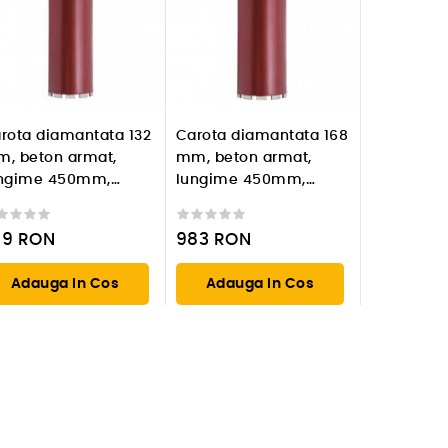
rota diamantata 132
Carota diamantata 168
, beton armat,
mm, beton armat,
ngime 450mm,
lungime 450mm,
indere 1 1/4'' UNC
prindere 1 1/4'' UNC
79
RON
983
RON
Adauga In Cos
Adauga In Cos