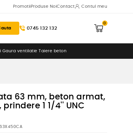
Promotii
Produse Noi
Contact
Contul meu
0
0745 132 132
Cauta
i
Gaura ventilatie
Taiere beton
ta 63 mm, beton armat,
rindere 1 1/4'' UNC
D63X450CA