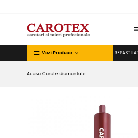

Vezi Produse
REPASTILA
Acasa
Carote diamantate