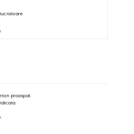
e lucratoare
e
eton proaspat.
idicata.
.