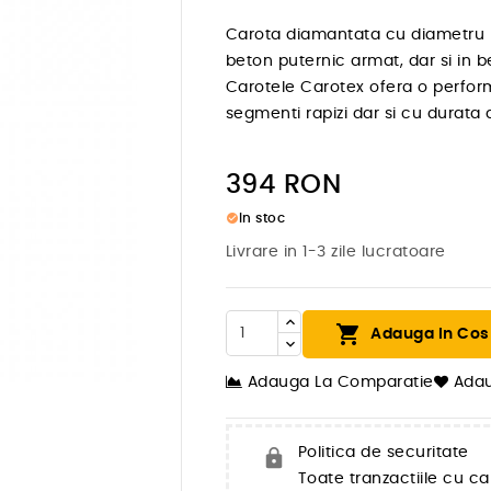
Carota diamantata cu diametru 
beton puternic armat, dar si in 
Carotele Carotex ofera o perfor
segmenti rapizi dar si cu durata d
394
RON
check_circle
In stoc
Livrare in 1-3 zile lucratoare

Adauga In Cos

Adauga La Comparatie
Adau
Politica de securitate
Toate tranzactiile cu ca