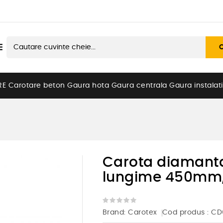

RE
Carotare beton
Gaura hota
Gaura centrala
Gaura instalati
Carota diamanta
lungime 450mm, p
Brand:
Carotex
Cod produs
: C