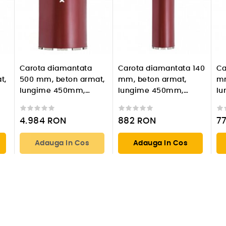
Carota diamantata
Carota diamantata 140
Ca
t,
500 mm, beton armat,
mm, beton armat,
mm
lungime 450mm,
lungime 450mm,
lu
prindere 1 1/4'' UNC
prindere 1 1/4'' UNC
pr
4.984
RON
882
RON
7
Adauga In Cos
Adauga In Cos