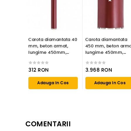
Carota diamantata 40
Carota diamantata
mm, beton armat,
450 mm, beton arma
lungime 450mm,
lungime 450mm,
prindere 1 1/4'' UNC
prindere 1 1/4'' UNC
312
RON
3.968
RON
Adauga In Cos
Adauga In Cos
COMENTARII