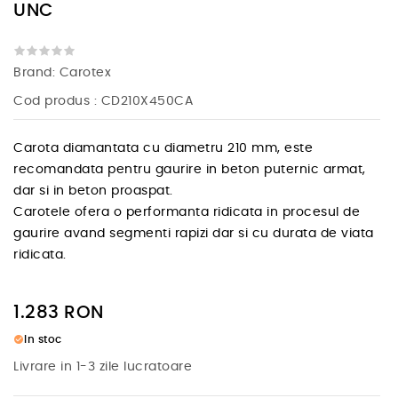
UNC
Brand:
Carotex
Cod produs
: CD210X450CA
Carota diamantata cu diametru 210 mm, este
recomandata pentru gaurire in beton puternic armat,
dar si in beton proaspat.
Carotele ofera o performanta ridicata in procesul de
gaurire avand segmenti rapizi dar si cu durata de viata
ridicata.
1.283
RON
check_circle
In stoc
Livrare in 1-3 zile lucratoare