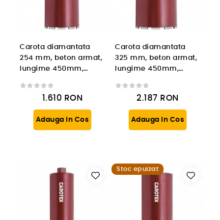
Carota diamantata
Carota diamantata
254 mm, beton armat,
325 mm, beton armat,
lungime 450mm,
lungime 450mm,
prindere 1 1/4'' UNC
prindere 1 1/4'' UNC
1.610
RON
2.187
RON
Adauga In Cos
Adauga In Cos
Stoc epuizat