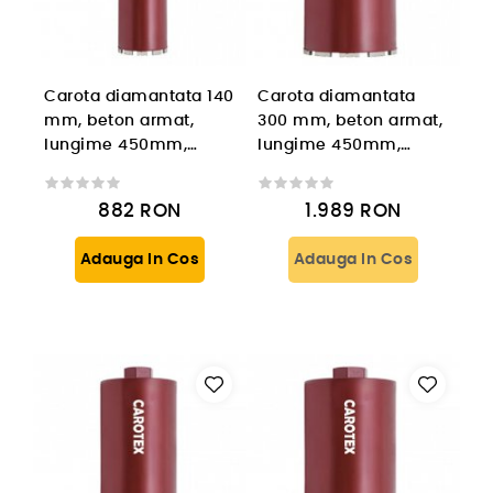
Carota diamantata 140
Carota diamantata
mm, beton armat,
300 mm, beton armat,
lungime 450mm,
lungime 450mm,
prindere 1 1/4'' UNC
prindere 1 1/4'' UNC
882
RON
1.989
RON
Adauga In Cos
Adauga In Cos