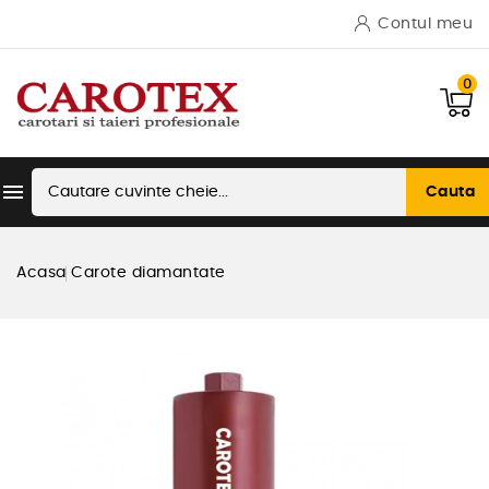
Contul meu
0

Cauta
Acasa
Carote diamantate