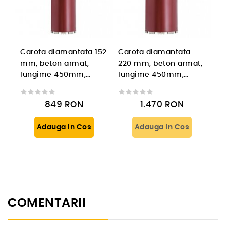
Carota diamantata 152
Carota diamantata
mm, beton armat,
220 mm, beton armat,
lungime 450mm,
lungime 450mm,
prindere 1 1/4'' UNC
prindere 1 1/4'' UNC
849
RON
1.470
RON
Adauga In Cos
Adauga In Cos
COMENTARII