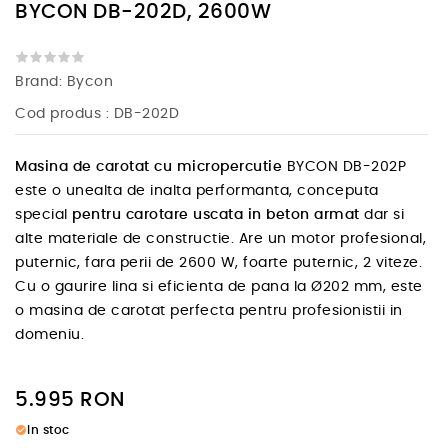
BYCON DB-202D, 2600W
Brand:
Bycon
Cod produs
: DB-202D
Masina de carotat cu micropercutie
BYCON DB-202P
este o unealta de inalta performanta, conceputa
special
pentru carotare uscata in beton armat
dar si
alte materiale de constructie. Are un motor profesional,
puternic, fara perii de 2600 W, foarte puternic, 2 viteze.
Cu o gaurire lina si eficienta de pana la Ø202 mm, este
o masina de carotat perfecta pentru profesionistii in
domeniu.
5.995
RON
check_circle
In stoc