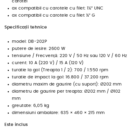
carotei
ax compatibil cu carotele cu filet: 1¼″ UNC
ax compatibil cu carotele cu filet ½″ G
Specificații tehnice
model: DB-202P
putere de iesire: 2600 W
tensiune / Frecvență: 220 V / 50 Hz sau 120 V / 60 Hz
curent: 10 A (220 V) / 15 A (120 V)
turatie la gol (Treapta 1 / 2): 700 / 1.550 rpm
turatie de impact la gol: 16.800 / 37.200 rpm
diametru maxim de gaurire (cu suport): Ø202 mm
diametru de gaurire per treapta: Ø202 mm / Ø102
mm
greutate: 6,05 kg
dimensiuni ambalare: 635 × 460 × 215 mm
Este inclus