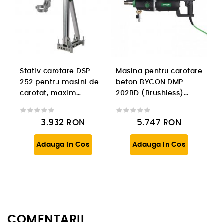
Stativ carotare DSP-
Masina pentru carotare
252 pentru masini de
beton BYCON DMP-
carotat, maxim
202BD (Brushless)
carotare 252mm
2600W, 3 viteze
3.932
RON
5.747
RON
Adauga In Cos
Adauga In Cos
COMENTARII