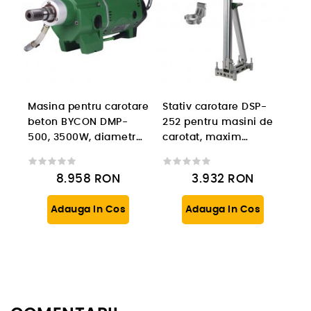
Masina pentru carotare
Stativ carotare DSP-
beton BYCON DMP-
252 pentru masini de
500, 3500W, diametru
carotat, maxim
carotare 500mm, 3
carotare 252mm
viteze
8.958
RON
3.932
RON
Adauga In Cos
Adauga In Cos