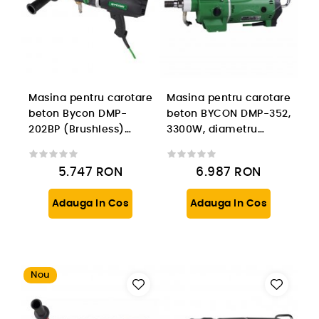
Masina pentru carotare
Masina pentru carotare
beton Bycon DMP-
beton BYCON DMP-352,
202BP (Brushless)
3300W, diametru
2600W, 3 viteze
carotare 402mm, 3
viteze
5.747
RON
6.987
RON
Adauga In Cos
Adauga In Cos
Nou