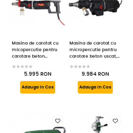
Masina de carotat cu
Masina de carotat cu
micopercutie pentru
micropercutie pentru
carotare beton
carotare beton uscat,
umed/uscat, BYCON
BYCON DB-352, 3300W,
DB-202D, 2600W
3 viteze
5.995
RON
9.984
RON
Adauga In Cos
Adauga In Cos