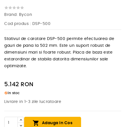
Brand:
Bycon
Cod produs
: DSP-500
Stativul de carotare DSP-500 permite efectuarea de
gauri de pana la 502 mm. Este un suport robust de
dimensiuni mari si foarte robust. Placa de baza este
extarordinar de stabila datorita dimensiunilor sale
optimizate.
5.142
RON
check_circle
In stoc
Livrare in 1-3 zile lucratoare

Adauga In Cos