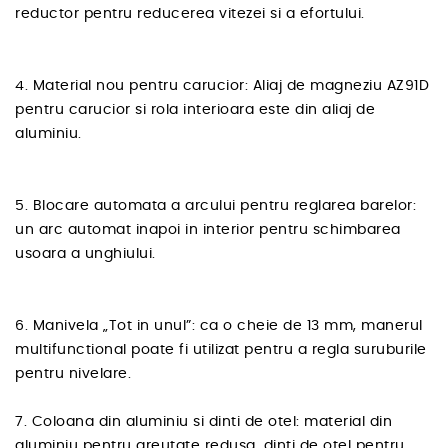
reductor pentru reducerea vitezei si a efortului.
4. Material nou pentru carucior: Aliaj de magneziu AZ91D
pentru carucior si rola interioara este din aliaj de
aluminiu.
5. Blocare automata a arcului pentru reglarea barelor:
un arc automat inapoi in interior pentru schimbarea
usoara a unghiului.
6. Manivela „Tot in unul”: ca o cheie de 13 mm, manerul
multifunctional poate fi utilizat pentru a regla suruburile
pentru nivelare.
7. Coloana din aluminiu si dinti de otel: material din
aluminiu pentru greutate redusa, dinti de otel pentru