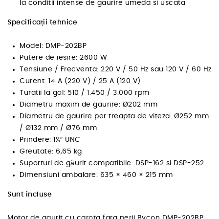
la conditii intense de gaurire umeda si uscata
Specificații tehnice
Model: DMP-202BP
Putere de iesire: 2600 W
Tensiune / Frecventa: 220 V / 50 Hz sau 120 V / 60 Hz
Curent: 14 A (220 V) / 25 A (120 V)
Turatii la gol: 510 / 1.450 / 3.000 rpm
Diametru maxim de gaurire: Ø202 mm
Diametru de gaurire per treapta de viteza: Ø252 mm
/ Ø132 mm / Ø76 mm
Prindere: 1¼″ UNC
Greutate: 6,65 kg
Suporturi de găurit compatibile: DSP-162 si DSP-252
Dimensiuni ambalare: 635 × 460 × 215 mm
Sunt incluse
Motor de gaurit cu carota fara perii Bycon DMP-202BP