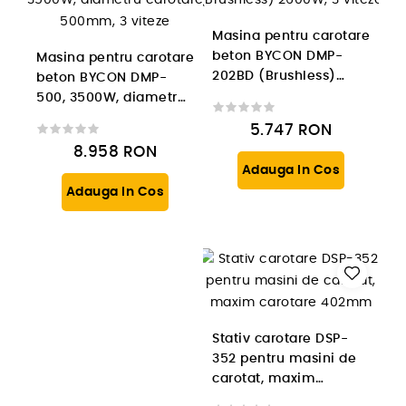
Masina pentru carotare
beton BYCON DMP-
Masina pentru carotare
202BD (Brushless)
beton BYCON DMP-
2600W, 3 viteze
500, 3500W, diametru
carotare 500mm, 3
5.747
RON
viteze
8.958
RON
Adauga In Cos
Adauga In Cos
Stativ carotare DSP-
352 pentru masini de
carotat, maxim
carotare 402mm