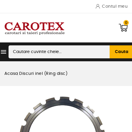
Contul meu
0

Cauta
Acasa
Discuri inel (Ring disc)