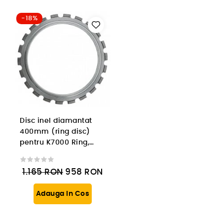
-18%
Disc inel diamantat
400mm (ring disc)
pentru K7000 Ring,
segment 12 mm
1.165
RON
958
RON
Adauga In Cos