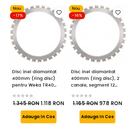
Nou
Nou
-17%
-16%
Disc inel diamantat
Disc inel diamantat
400mm (ring disc)
400mm (ring disc), 2
pentru Weka TR40
canale, segment 12
Ring, segment 12 mm
mm
1.345
RON
1.118
RON
1.165
RON
978
RON
Adauga In Cos
Adauga In Cos