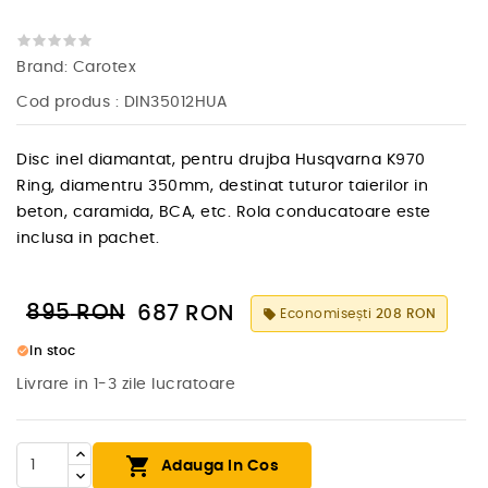
Brand:
Carotex
Cod produs
: DIN35012HUA
Disc inel diamantat, pentru drujba Husqvarna K970
Ring, diamentru 350mm, destinat tuturor taierilor in
beton, caramida, BCA, etc. Rola conducatoare este
inclusa in pachet.
895
RON
687
RON
Economisești
208 RON
local_offer
check_circle
In stoc
Livrare in 1-3 zile lucratoare

Adauga In Cos