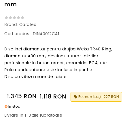
mm
Brand:
Carotex
Cod produs
: DIN40012CA1
Disc inel diamantat pentru drujba Weka TR40 Ring,
diamentru 400 mm, destinat tuturor taierilor
profesionale in beton armat, caramida, BCA, etc.
Rola conducatoare este inclusa in pachet.
Disc cu viteza mare de taiere.
1.345
RON
1.118
RON
Economisești
227 RON
local_offer
check_circle
In stoc
Livrare in 1-3 zile lucratoare