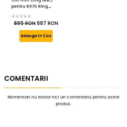
350 mm (ring disc)
pentru K970 Ring,
segment Arix 12 mm
895
RON
687
RON
Adauga In Cos
COMENTARII
Momentan nu exista nici un comentariu pentru acest
produs.