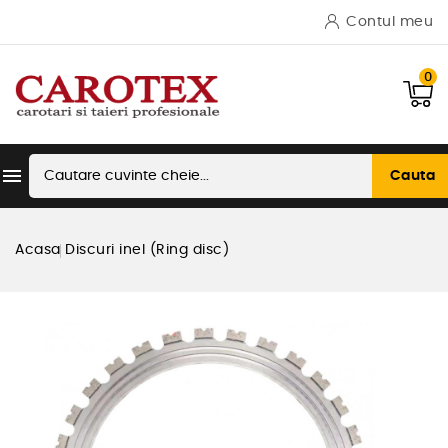
Contul meu
0

Cauta
Acasa
Discuri inel (Ring disc)