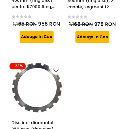
400mm (ring disc)
400mm (ring disc), 2
pentru K7000 Ring,
canale, segment 12
segment 12 mm
mm
1.165
RON
958
RON
1.165
RON
978
RON
Adauga In Cos
Adauga In Cos
-23%
Disc inel diamantat