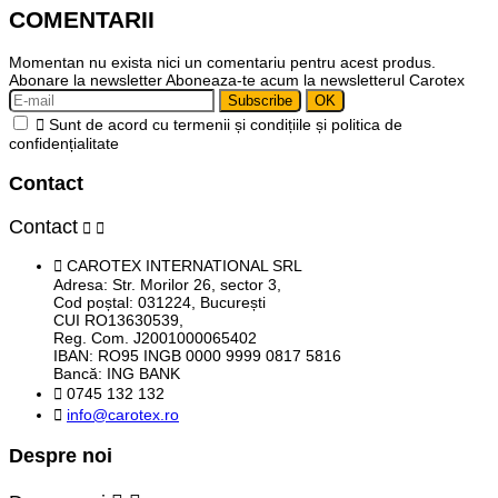
COMENTARII
Momentan nu exista nici un comentariu pentru acest produs.
Abonare la newsletter
Aboneaza-te acum la newsletterul Carotex

Sunt de acord cu termenii și condițiile și politica de
confidențialitate
Contact
Contact



CAROTEX INTERNATIONAL SRL
Adresa: Str. Morilor 26, sector 3,
Cod poștal: 031224, București
CUI RO13630539,
Reg. Com. J2001000065402
IBAN: RO95 INGB 0000 9999 0817 5816
Bancă: ING BANK

0745 132 132

info@carotex.ro
Despre noi