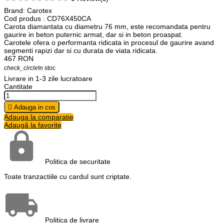
Brand:
Carotex
Cod produs
: CD76X450CA
Carota diamantata cu diametru 76 mm, este recomandata pentru
gaurire in beton puternic armat, dar si in beton proaspat.
Carotele ofera o performanta ridicata in procesul de gaurire avand
segmenti rapizi dar si cu durata de viata ridicata.
467
RON
check_circle
In stoc
Livrare in 1-3 zile lucratoare
Cantitate

Adauga in cos
Adauga la comparatie
Adaugă la favorite
Politica de securitate
Toate tranzactiile cu cardul sunt criptate.
Politica de livrare