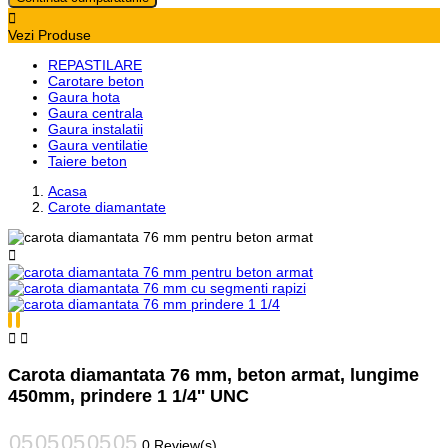

Vezi Produse
REPASTILARE
Carotare beton
Gaura hota
Gaura centrala
Gaura instalatii
Gaura ventilatie
Taiere beton
Acasa
Carote diamantate



Carota diamantata 76 mm, beton armat, lungime
450mm, prindere 1 1/4'' UNC
0 Review(s)