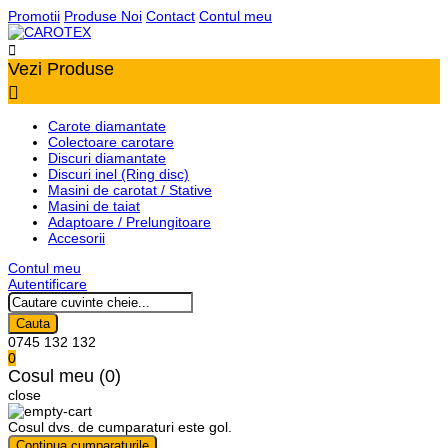
Promotii
Produse Noi
Contact
Contul meu

Vezi Produse

Carote diamantate
Colectoare carotare
Discuri diamantate
Discuri inel (Ring disc)
Masini de carotat / Stative
Masini de taiat
Adaptoare / Prelungitoare
Accesorii
Contul meu
Autentificare
Cauta
0745 132 132
0
Cosul meu (0)
close
Cosul dvs. de cumparaturi este gol.
Continua cumparaturile