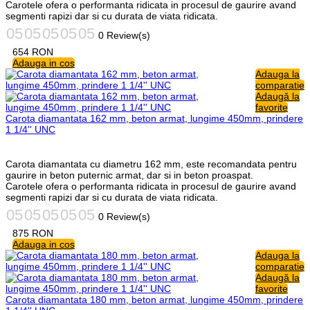
Carotele ofera o performanta ridicata in procesul de gaurire avand
segmenti rapizi dar si cu durata de viata ridicata.
0 Review(s)
654
RON
Adauga in cos
Adauga la
comparatie
Adaugă la
favorite
Carota diamantata 162 mm, beton armat, lungime 450mm, prindere
1 1/4'' UNC
Carota diamantata cu diametru 162 mm, este recomandata pentru
gaurire in beton puternic armat, dar si in beton proaspat.
Carotele ofera o performanta ridicata in procesul de gaurire avand
segmenti rapizi dar si cu durata de viata ridicata.
0 Review(s)
875
RON
Adauga in cos
Adauga la
comparatie
Adaugă la
favorite
Carota diamantata 180 mm, beton armat, lungime 450mm, prindere