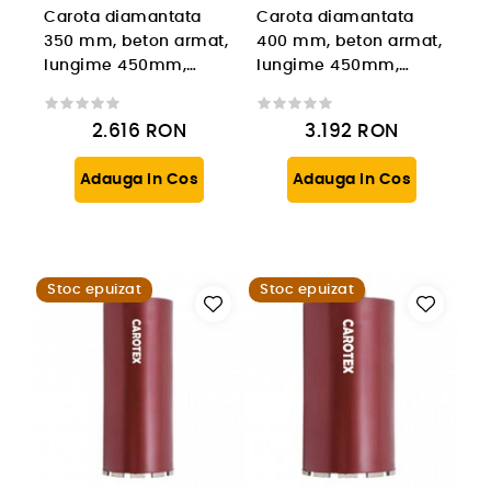
Carota diamantata
Carota diamantata
350 mm, beton armat,
400 mm, beton armat,
lungime 450mm,
lungime 450mm,
prindere 1 1/4'' UNC
prindere 1 1/4'' UNC
2.616
RON
3.192
RON
Adauga In Cos
Adauga In Cos
Stoc epuizat
Stoc epuizat