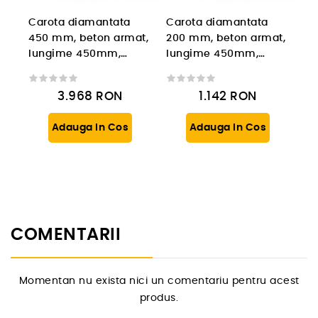
Carota diamantata
Carota diamantata
450 mm, beton armat,
200 mm, beton armat,
lungime 450mm,
lungime 450mm,
prindere 1 1/4'' UNC
prindere 1 1/4'' UNC
3.968
RON
1.142
RON
Adauga In Cos
Adauga In Cos
COMENTARII
Momentan nu exista nici un comentariu pentru acest
produs.