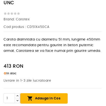
UNC
Brand:
Carotex
Cod produs
: CD51X450CA
Carota diamntata cu diametru 51 mm, lungime 450mm
este recomandata pentru gaurire in beton puternic
armat. Carotarea se va face numai prin gaurire umeda.
413
RON
check_circle
In stoc
Livrare in 1-3 zile lucratoare

Adauga In Cos