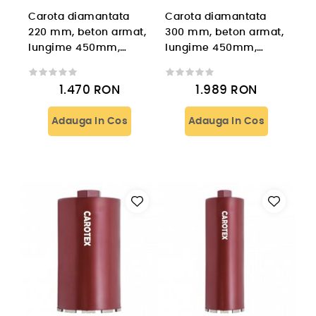
Carota diamantata
Carota diamantata
220 mm, beton armat,
300 mm, beton armat,
lungime 450mm,
lungime 450mm,
prindere 1 1/4'' UNC
prindere 1 1/4'' UNC
1.470
RON
1.989
RON
Adauga In Cos
Adauga In Cos