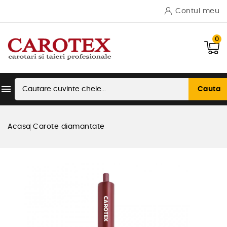
Contul meu
0

Cauta
Acasa
Carote diamantate