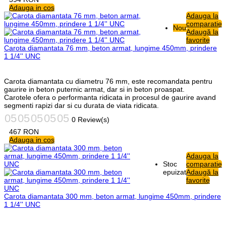
Adauga in cos
Adauga la
comparatie
Nou
Adaugă la
favorite
Carota diamantata 76 mm, beton armat, lungime 450mm, prindere
1 1/4'' UNC
Carota diamantata cu diametru 76 mm, este recomandata pentru
gaurire in beton puternic armat, dar si in beton proaspat.
Carotele ofera o performanta ridicata in procesul de gaurire avand
segmenti rapizi dar si cu durata de viata ridicata.
0 Review(s)
467
RON
Adauga in cos
Adauga la
Stoc
comparatie
epuizat
Adaugă la
favorite
Carota diamantata 300 mm, beton armat, lungime 450mm, prindere
1 1/4'' UNC