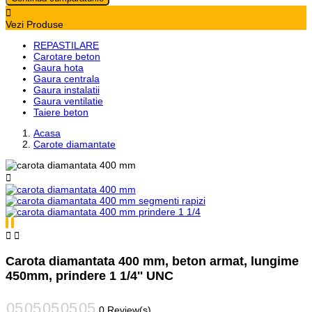

Vezi Produse
REPASTILARE
Carotare beton
Gaura hota
Gaura centrala
Gaura instalatii
Gaura ventilatie
Taiere beton
Acasa
Carote diamantate



Carota diamantata 400 mm, beton armat, lungime
450mm, prindere 1 1/4'' UNC
0 Review(s)