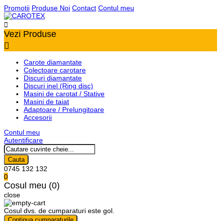
Promotii
Produse Noi
Contact
Contul meu

Vezi Produse

Carote diamantate
Colectoare carotare
Discuri diamantate
Discuri inel (Ring disc)
Masini de carotat / Stative
Masini de taiat
Adaptoare / Prelungitoare
Accesorii
Contul meu
Autentificare
Cauta
0745 132 132
0
Cosul meu (0)
close
Cosul dvs. de cumparaturi este gol.
Continua cumparaturile