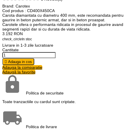
Brand:
Carotex
Cod produs
: CD400X450CA
Carota diamantata cu diametru 400 mm, este recomandata pentru
gaurire in beton puternic armat, dar si in beton proaspat.
Carotele ofera o performanta ridicata in procesul de gaurire avand
segmenti rapizi dar si cu durata de viata ridicata.
3.192
RON
check_circle
In stoc
Livrare in 1-3 zile lucratoare
Cantitate

Adauga in cos
Adauga la comparatie
Adaugă la favorite
Politica de securitate
Toate tranzactiile cu cardul sunt criptate.
Politica de livrare