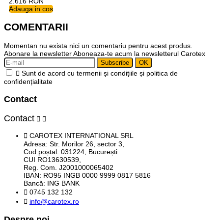
2.616
RON
Adauga in cos
COMENTARII
Momentan nu exista nici un comentariu pentru acest produs.
Abonare la newsletter
Aboneaza-te acum la newsletterul Carotex

Sunt de acord cu termenii și condițiile și politica de
confidențialitate
Contact
Contact



CAROTEX INTERNATIONAL SRL
Adresa: Str. Morilor 26, sector 3,
Cod poștal: 031224, București
CUI RO13630539,
Reg. Com. J2001000065402
IBAN: RO95 INGB 0000 9999 0817 5816
Bancă: ING BANK

0745 132 132

info@carotex.ro
Despre noi