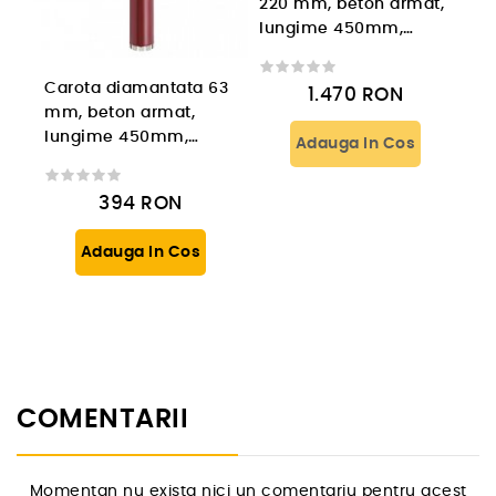
220 mm, beton armat,
lungime 450mm,
prindere 1 1/4'' UNC
Carota diamantata 63
1.470
RON
mm, beton armat,
lungime 450mm,
Adauga In Cos
prindere 1 1/4'' UNC
394
RON
Adauga In Cos
COMENTARII
Momentan nu exista nici un comentariu pentru acest