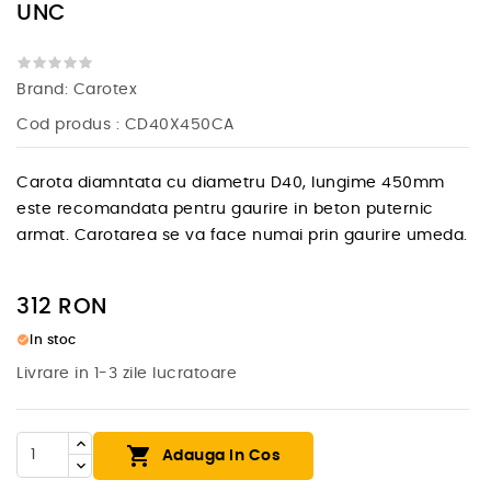
UNC
Brand:
Carotex
Cod produs
: CD40X450CA
Carota diamntata cu diametru D40, lungime 450mm
este recomandata pentru gaurire in beton puternic
armat. Carotarea se va face numai prin gaurire umeda.
312
RON
check_circle
In stoc
Livrare in 1-3 zile lucratoare

Adauga In Cos