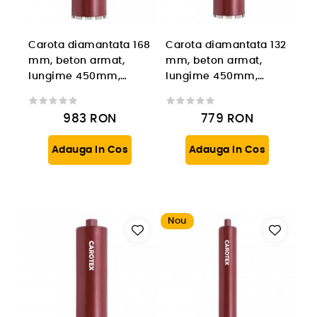
Carota diamantata 168
Carota diamantata 132
mm, beton armat,
mm, beton armat,
lungime 450mm,
lungime 450mm,
prindere 1 1/4'' UNC
prindere 1 1/4'' UNC
983
RON
779
RON
Adauga In Cos
Adauga In Cos
Nou