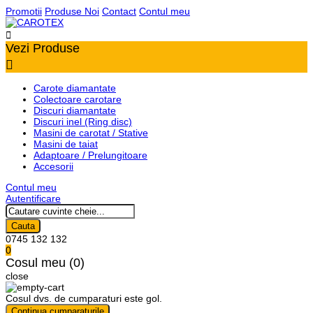
Promotii
Produse Noi
Contact
Contul meu

Vezi Produse

Carote diamantate
Colectoare carotare
Discuri diamantate
Discuri inel (Ring disc)
Masini de carotat / Stative
Masini de taiat
Adaptoare / Prelungitoare
Accesorii
Contul meu
Autentificare
Cauta
0745 132 132
0
Cosul meu (0)
close
Cosul dvs. de cumparaturi este gol.
Continua cumparaturile