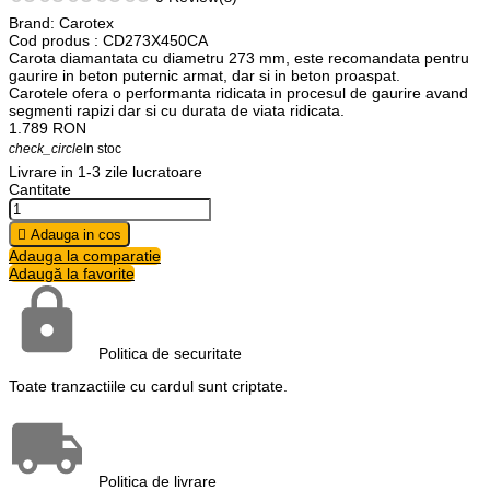
Brand:
Carotex
Cod produs
: CD273X450CA
Carota diamantata cu diametru 273 mm, este recomandata pentru
gaurire in beton puternic armat, dar si in beton proaspat.
Carotele ofera o performanta ridicata in procesul de gaurire avand
segmenti rapizi dar si cu durata de viata ridicata.
1.789
RON
check_circle
In stoc
Livrare in 1-3 zile lucratoare
Cantitate

Adauga in cos
Adauga la comparatie
Adaugă la favorite
Politica de securitate
Toate tranzactiile cu cardul sunt criptate.
Politica de livrare