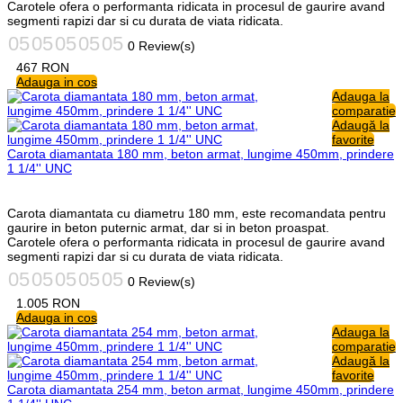
Carotele ofera o performanta ridicata in procesul de gaurire avand
segmenti rapizi dar si cu durata de viata ridicata.
0 Review(s)
467
RON
Adauga in cos
Adauga la
comparatie
Adaugă la
favorite
Carota diamantata 180 mm, beton armat, lungime 450mm, prindere
1 1/4'' UNC
Carota diamantata cu diametru 180 mm, este recomandata pentru
gaurire in beton puternic armat, dar si in beton proaspat.
Carotele ofera o performanta ridicata in procesul de gaurire avand
segmenti rapizi dar si cu durata de viata ridicata.
0 Review(s)
1.005
RON
Adauga in cos
Adauga la
comparatie
Adaugă la
favorite
Carota diamantata 254 mm, beton armat, lungime 450mm, prindere