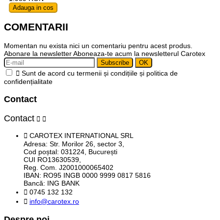
Adauga in cos
COMENTARII
Momentan nu exista nici un comentariu pentru acest produs.
Abonare la newsletter
Aboneaza-te acum la newsletterul Carotex

Sunt de acord cu termenii și condițiile și politica de
confidențialitate
Contact
Contact



CAROTEX INTERNATIONAL SRL
Adresa: Str. Morilor 26, sector 3,
Cod poștal: 031224, București
CUI RO13630539,
Reg. Com. J2001000065402
IBAN: RO95 INGB 0000 9999 0817 5816
Bancă: ING BANK

0745 132 132

info@carotex.ro
Despre noi