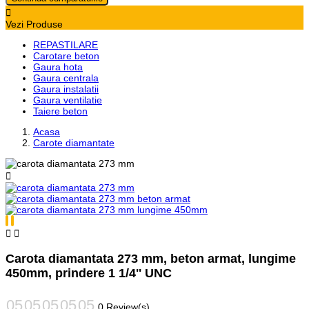

Vezi Produse
REPASTILARE
Carotare beton
Gaura hota
Gaura centrala
Gaura instalatii
Gaura ventilatie
Taiere beton
Acasa
Carote diamantate



Carota diamantata 273 mm, beton armat, lungime
450mm, prindere 1 1/4'' UNC
0 Review(s)