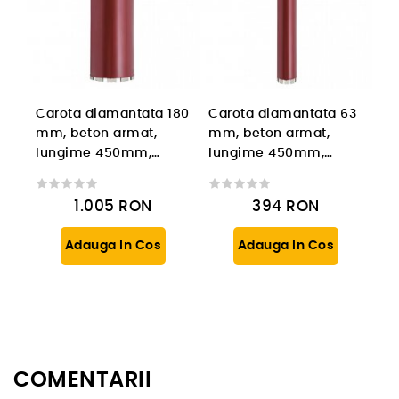
Carota diamantata 180
Carota diamantata 63
mm, beton armat,
mm, beton armat,
lungime 450mm,
lungime 450mm,
prindere 1 1/4'' UNC
prindere 1 1/4'' UNC
1.005
RON
394
RON
Adauga In Cos
Adauga In Cos
COMENTARII