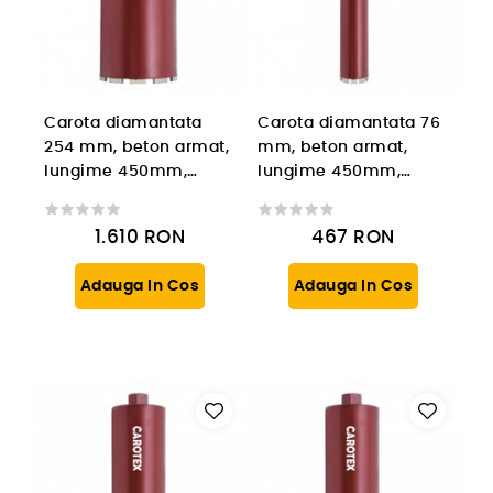
Carota diamantata
Carota diamantata 76
254 mm, beton armat,
mm, beton armat,
lungime 450mm,
lungime 450mm,
prindere 1 1/4'' UNC
prindere 1 1/4'' UNC
1.610
RON
467
RON
Adauga In Cos
Adauga In Cos