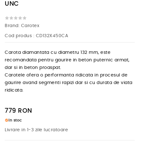
UNC
Brand:
Carotex
Cod produs
: CD132X450CA
Carota diamantata cu diametru 132 mm, este
recomandata pentru gaurire in beton puternic armat,
dar si in beton proaspat.
Carotele ofera o performanta ridicata in procesul de
gaurire avand segmenti rapizi dar si cu durata de viata
ridicata.
779
RON
check_circle
In stoc
Livrare in 1-3 zile lucratoare