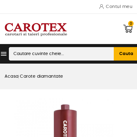
Contul meu
0

Cauta
Acasa
Carote diamantate