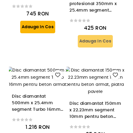
pentru beton armat
profesional 350mm x
25.4mm segment
745
RON
10mm pentru beton
armat si asfalt
Adauga In Cos
425
RON
Adauga In Cos
Disc diamantat
500mm x 25.4mm
Disc diamantat 150mm
segment Turbo 16mm
x 22.23mm segment
pentru beton armat
10mm pentru beton
armat, piatra, pavele
1.216
RON