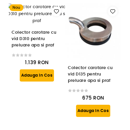
Nou
Colector carotare cu
vid D310 pentru
preluare apa si praf
1.139
RON
Colector carotare cu
vid D135 pentru
Adauga In Cos
preluare apa si praf
675
RON
Adauga In Cos