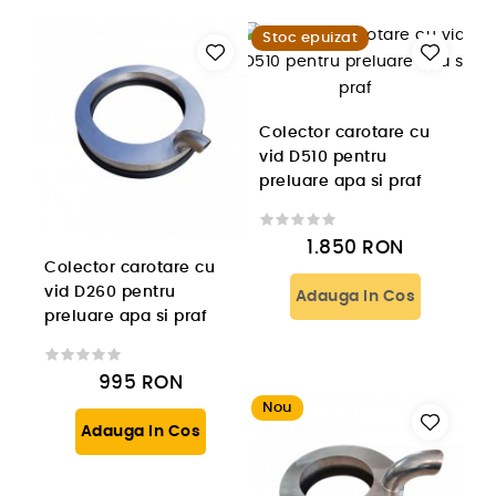
Stoc epuizat
Colector carotare cu
vid D510 pentru
preluare apa si praf
1.850
RON
Colector carotare cu
vid D260 pentru
Adauga In Cos
preluare apa si praf
995
RON
Nou
Adauga In Cos