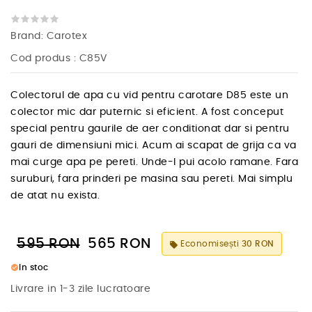
Brand:
Carotex
Cod produs
: C85V
Colectorul de apa cu vid pentru carotare D85 este un
colector mic dar puternic si eficient. A fost conceput
special pentru gaurile de aer conditionat dar si pentru
gauri de dimensiuni mici. Acum ai scapat de grija ca va
mai curge apa pe pereti. Unde-l pui acolo ramane. Fara
suruburi, fara prinderi pe masina sau pereti. Mai simplu
de atat nu exista.
595
RON
565
RON
Economisești
30 RON
local_offer
check_circle
In stoc
Livrare in 1-3 zile lucratoare