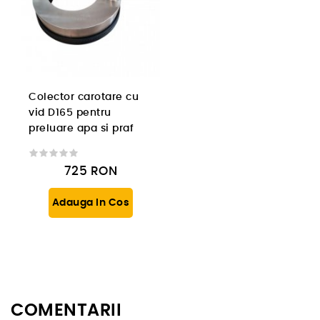
Colector carotare cu
vid D165 pentru
preluare apa si praf
725
RON
Adauga In Cos
COMENTARII