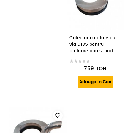
Colector carotare cu
vid D185 pentru
preluare apa si praf
759
RON
Adauga In Cos