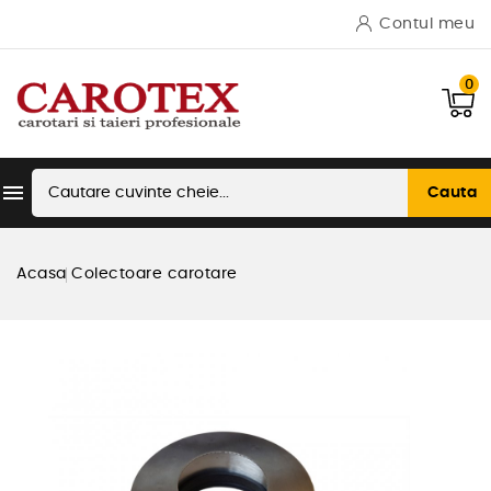
Contul meu
0

Cauta
Acasa
Colectoare carotare