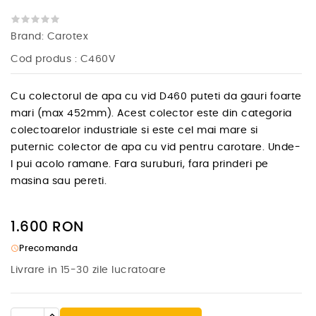
Brand:
Carotex
Cod produs
: C460V
Cu colectorul de apa cu vid D460 puteti da gauri foarte
mari (max 452mm). Acest colector este din categoria
colectoarelor industriale si este cel mai mare si
puternic colector de apa cu vid pentru carotare. Unde-
l pui acolo ramane. Fara suruburi, fara prinderi pe
masina sau pereti.
1.600
RON
schedule
Precomanda
Livrare in 15-30 zile lucratoare