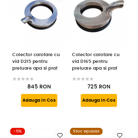
Colector carotare cu
Colector carotare cu
vid D215 pentru
vid D165 pentru
preluare apa si praf
preluare apa si praf
845
RON
725
RON
Adauga In Cos
Adauga In Cos
-5%
Stoc epuizat