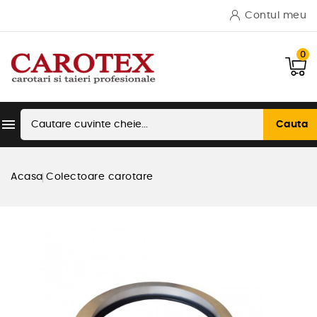
Contul meu
0

Cauta
Acasa
Colectoare carotare