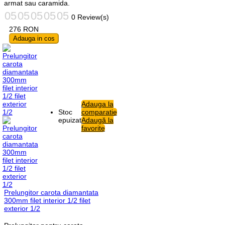
armat sau caramida.
0 Review(s)
276
RON
Adauga in cos
Adauga la
Stoc
comparatie
epuizat
Adaugă la
favorite
Prelungitor carota diamantata
300mm filet interior 1/2 filet
exterior 1/2