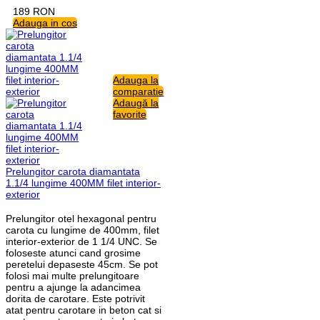
189
RON
Adauga in cos
Adauga la
comparatie
Adaugă la
favorite
Prelungitor carota diamantata
1.1/4 lungime 400MM filet interior-
exterior
Prelungitor otel hexagonal pentru
carota cu lungime de 400mm, filet
interior-exterior de 1 1/4 UNC. Se
foloseste atunci cand grosime
peretelui depaseste 45cm. Se pot
folosi mai multe prelungitoare
pentru a ajunge la adancimea
dorita de carotare. Este potrivit
atat pentru carotare in beton cat si