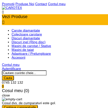
Promotii
Produse Noi
Contact
Contul meu

Vezi Produse

Carote diamantate
Colectoare carotare
Discuri diamantate
Discuri inel (Ring disc)
Masini de carotat / Stative
Masini de taiat
Adaptoare / Prelungitoare
Accesorii
Contul meu
Autentificare
Cauta
0745 132 132
0
Cosul meu (0)
close
Cosul dvs. de cumparaturi este gol.
Continua cumparaturile