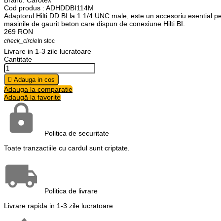
Brand:
Carotex
Cod produs
: ADHDDBI114M
Adaptorul Hilti DD BI la 1.1/4 UNC male, este un accesoriu esential pe
masinile de gaurit beton care dispun de conexiune Hilti BI.
269
RON
check_circle
In stoc
Livrare in 1-3 zile lucratoare
Cantitate

Adauga in cos
Adauga la comparatie
Adaugă la favorite
Politica de securitate
Toate tranzactiile cu cardul sunt criptate.
Politica de livrare
Livrare rapida in 1-3 zile lucratoare