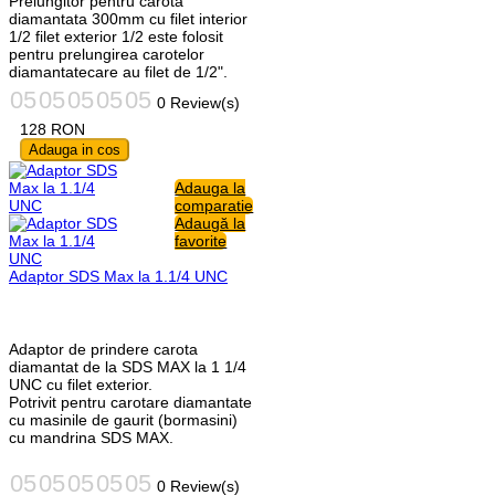
Prelungitor pentru carota
diamantata 300mm cu filet interior
1/2 filet exterior 1/2 este folosit
pentru prelungirea carotelor
diamantatecare au filet de 1/2".
0 Review(s)
128
RON
Adauga in cos
Adauga la
comparatie
Adaugă la
favorite
Adaptor SDS Max la 1.1/4 UNC
Adaptor de prindere carota
diamantat de la SDS MAX la 1 1/4
UNC cu filet exterior.
Potrivit pentru carotare diamantate
cu masinile de gaurit (bormasini)
cu mandrina SDS MAX.
0 Review(s)