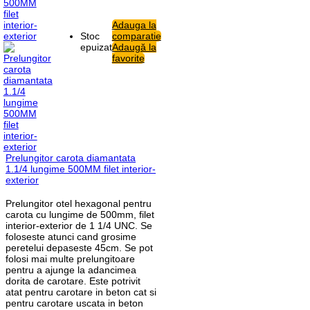
Adauga la
Stoc
comparatie
epuizat
Adaugă la
favorite
Prelungitor carota diamantata
1.1/4 lungime 500MM filet interior-
exterior
Prelungitor otel hexagonal pentru
carota cu lungime de 500mm, filet
interior-exterior de 1 1/4 UNC. Se
foloseste atunci cand grosime
peretelui depaseste 45cm. Se pot
folosi mai multe prelungitoare
pentru a ajunge la adancimea
dorita de carotare. Este potrivit
atat pentru carotare in beton cat si
pentru carotare uscata in beton