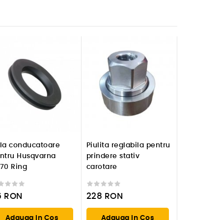
la conducatoare
Piulita reglabila pentru
ntru Husqvarna
prindere stativ
70 Ring
carotare
6
RON
228
RON
Adauga In Cos
Adauga In Cos