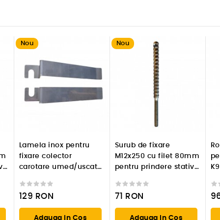
Nou
Nou
Lamela inox pentru
Surub de fixare
Ro
mm
fixare colector
M12x250 cu filet 80mm
pe
v
carotare umed/uscat
pentru prindere stativ
K9
(SET)
de carotare
129
RON
71
RON
9
Adauga In Cos
Adauga In Cos