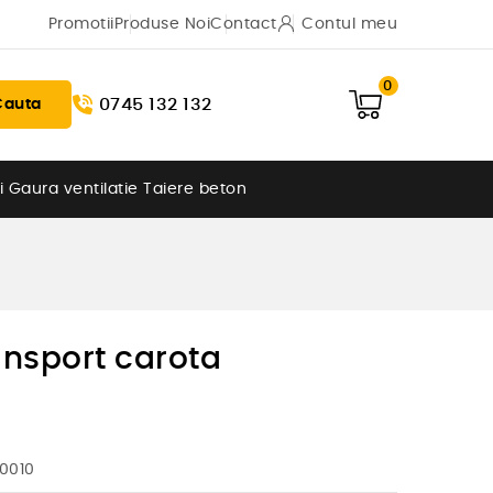
Promotii
Produse Noi
Contact
Contul meu
0
0745 132 132
Cauta
i
Gaura ventilatie
Taiere beton
ansport carota
10010