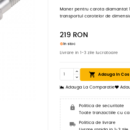
Maner pentru carota diamantat 1
transportul carotelor de dimensiu
219
RON
check_circle
In stoc
Livrare in 1-3 zile lucratoare

Adauga In Cos
Adauga La Comparatie
Adau

Politica de securitate
Toate tranzactiile cu ca
Politica de livrare
Livrare rapida in 1-3 zil