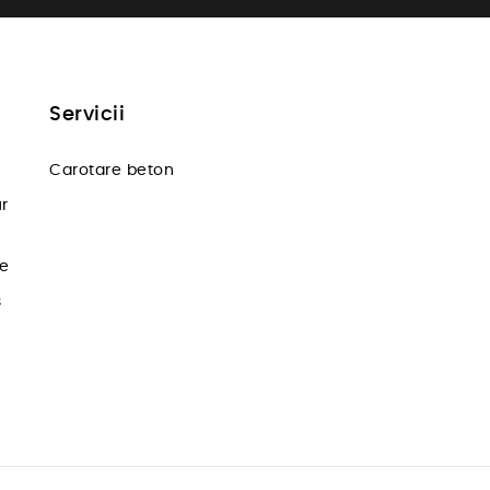
Servicii
Carotare beton
ur
te
s