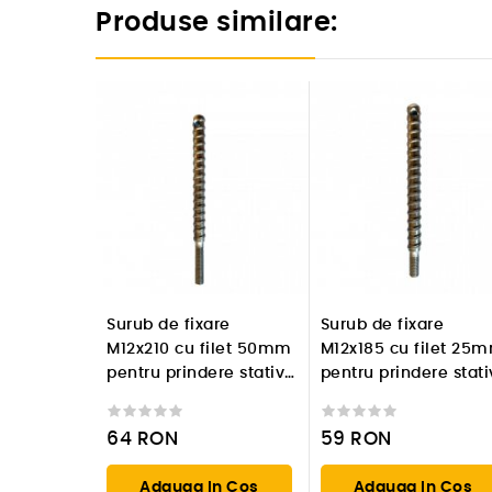
Produse similare:
Surub de fixare
Surub de fixare
M12x210 cu filet 50mm
M12x185 cu filet 25
pentru prindere stativ
pentru prindere stati
de carotare
de carotare
64
RON
59
RON
Adauga In Cos
Adauga In Cos