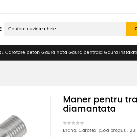

RE
Carotare beton
Gaura hota
Gaura centrala
Gaura instalati
Maner pentru tr
diamantata
Brand:
Carotex
Cod produs
: 28