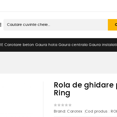

RE
Carotare beton
Gaura hota
Gaura centrala
Gaura instalati
Rola de ghidare
Ring
Brand:
Carotex
Cod produs
: R