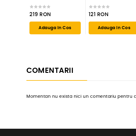
beton, cutie 50 buc
219
RON
121
RON
Adauga In Cos
Adauga In Cos
COMENTARII
Momentan nu exista nici un comentariu pentru a