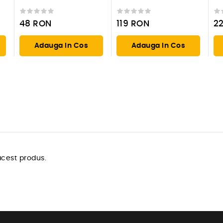
de carotare
piulita future)
48
RON
119
RON
2
Adauga In Cos
Adauga In Cos
cest produs.