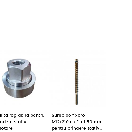
ulita reglabila pentru
Surub de fixare
indere stativ
M12x210 cu filet 50mm
rotare
pentru prindere stativ