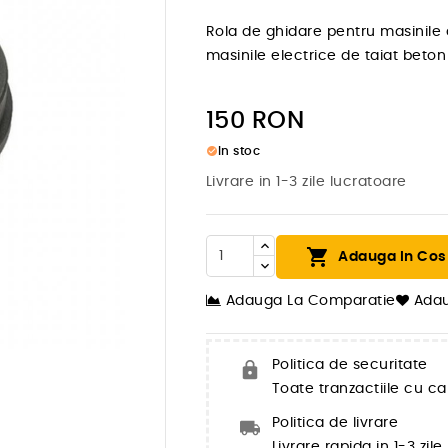
Rola de ghidare pentru masinile
masinile electrice de taiat beto
150
RON
check_circle
In stoc
Livrare in 1-3 zile lucratoare

Adauga In Cos
Adauga La Comparatie
Adau

Politica de securitate
Toate tranzactiile cu ca
Politica de livrare
Livrare rapida in 1-3 zil