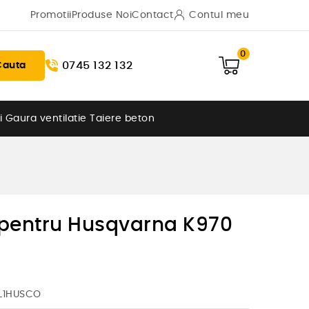
Promotii
Produse Noi
Contact
Contul meu
0
0745 132 132
Cauta
i
Gaura ventilatie
Taiere beton
 pentru Husqvarna K970
OL1HUSCO