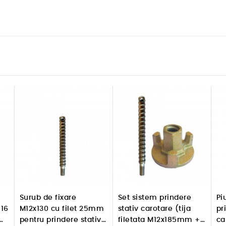
Surub de fixare
Set sistem prindere
Pi
16
M12x130 cu filet 25mm
stativ carotare (tija
pr
pentru prindere stativ
filetata M12x185mm +
ca