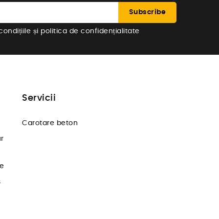
ndițiile și politica de confidențialitate
Servicii
Carotare beton
ur
te
s