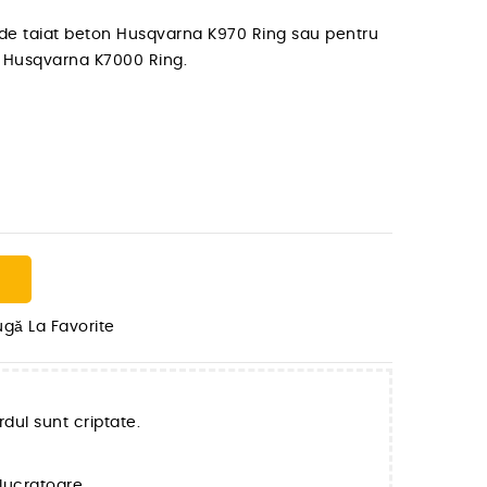
 de taiat beton Husqvarna K970 Ring sau pentru
n Husqvarna K7000 Ring.
gă La Favorite
rdul sunt criptate.
e lucratoare