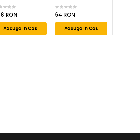
de carotare
28
RON
64
RON
Adauga In Cos
Adauga In Cos