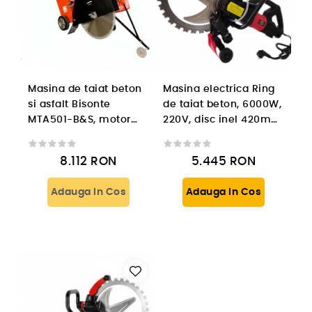
Masina de taiat beton
Masina electrica Ring
si asfalt Bisonte
de taiat beton, 6000W,
MTA501-B&S, motor
220V, disc inel 420mm,
Briggs & Stratton,
adancime 30cm
benzina, 13.5 cp
8.112
RON
5.445
RON
Adauga In Cos
Adauga In Cos