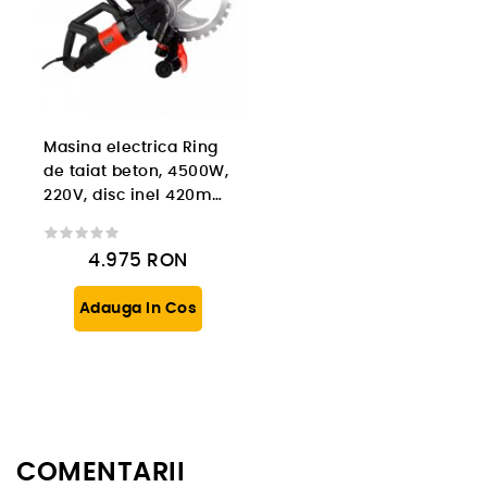
Masina electrica Ring
de taiat beton, 4500W,
220V, disc inel 420mm,
adancime 30cm
4.975
RON
Adauga In Cos
COMENTARII